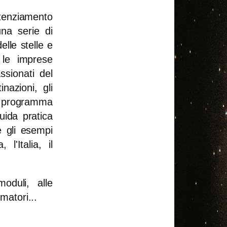
enziamento
na serie di
lle stelle e
 le imprese
ssionati del
inazioni, gli
sto programma
uida pratica
e gli esempi
 l'Italia, il
duli, alle
matori...