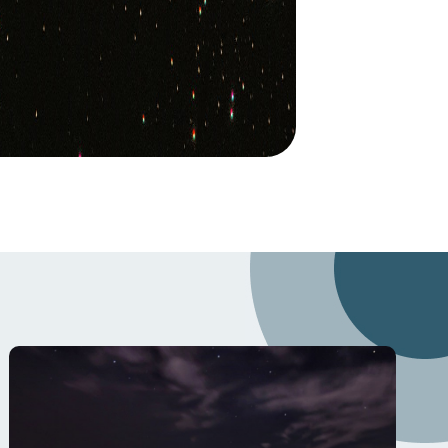
Questo modulo vi aiuterà a capire
come coinvolgere il vostro