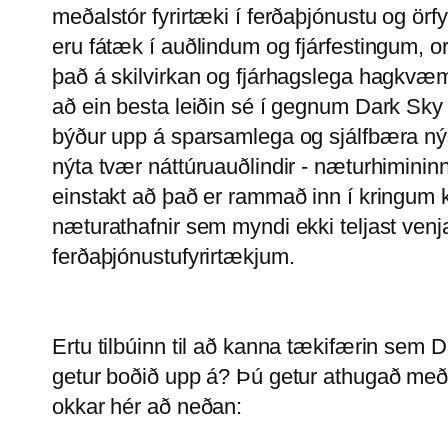
meðalstór fyrirtæki í ferðaþjónustu og örf
eru fátæk í auðlindum og fjárfestingum, o
það á skilvirkan og fjárhagslega hagkvæm
að ein besta leiðin sé í gegnum Dark Sk
býður upp á sparsamlega og sjálfbæra n
nýta tvær náttúruauðlindir - næturhiminin
einstakt að það er rammað inn í kringum 
næturathafnir sem myndi ekki teljast venja
ferðaþjónustufyrirtækjum.
Ertu tilbúinn til að kanna tækifærin sem
getur boðið upp á? Þú getur athugað með 
okkar hér að neðan: