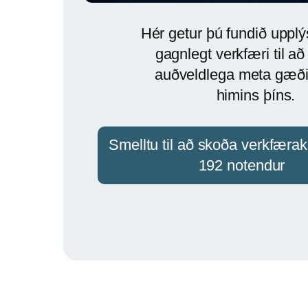
Hér getur þú fundið uppl
gagnlegt verkfæri til að 
auðveldlega meta gæð
himins þíns.
Smelltu til að skoða verkfærak
192 notendur