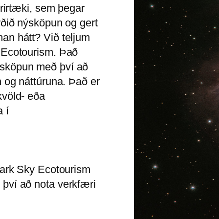
yrirtæki, sem þegar
rðið nýsköpun og gert
an hátt? Við teljum
y Ecotourism. Það
ýsköpun með því að
n og náttúruna. Það er
kvöld- eða
 í
 Dark Sky Ecotourism
því að nota verkfæri