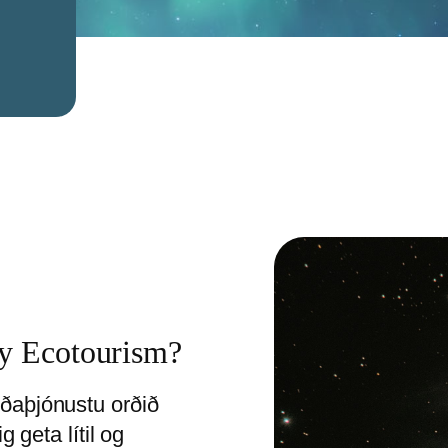
ky Ecotourism?
ðaþjónustu orðið
 geta lítil og