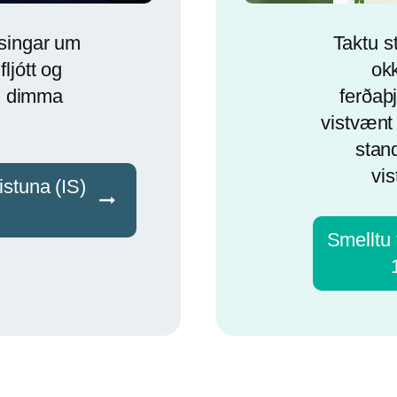
ýsingar um
Taktu s
fljótt og
okk
i dimma
ferðaþj
vistvænt 
stan
vis
istuna (IS)
Smelltu t