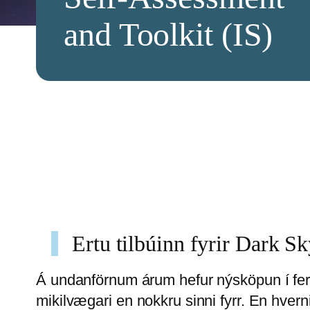
and Toolkit (IS)
Ertu tilbúinn fyrir Dark S
Á undanförnum árum hefur nýsköpun í fer
mikilvægari en nokkru sinni fyrr. En hvernig