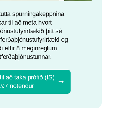
tutta spurningakeppnina
ar til að meta hvort
ónustufyrirtækið þitt sé
ferðaþjónustufyrirtæki og
di eftir 8 meginreglum
tferðaþjónustunnar.
il að taka prófið (IS)
197 notendur