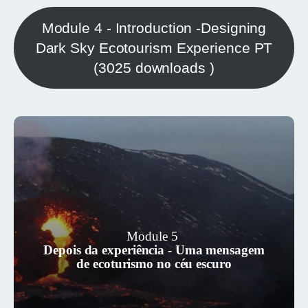
Module 4 - Introduction -Designing
Dark Sky Ecotourism Experience PT
(3025 downloads )
Este módulo centra-se na "mensagem"
que pretende que os seus convidados
Module 5
Depois da experiência - Uma mensagem
levem da sua experiência de céu
de ecoturismo no céu escuro
escuro e no sentimento com que
pretende deixar a sua audiência.