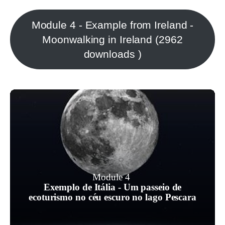
Module 4 - Example from Ireland -
Moonwalking in Ireland (2962
downloads )
Os lagos naturais são um ótimo
ecossistema para explorar a natureza, o
Module 4
céu escuro, as estrelas, a vegetação e
Exemplo de Itália - Um passeio de
a vida selvagem. Aqui é descrita uma
ecoturismo no céu escuro no lago Pescara
visita de verão - em junho - ao lago
natural de Pescara.