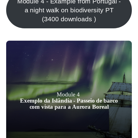
Module 4 - Example from Portugal -
a night walk on biodiversity PT
(3400 downloads )
Este módulo foi inspirado na empresa
islandesa de observação de baleias,
North Sailing, que utilizou os recursos
Module 4
de que já dispunha, por exemplo, um
Exemplo da Islândia - Passeio de barco
veleiro elétrico e pessoal altamente
com vista para a Aurora Boreal
qualificado, para criar uma experiência
de ecoturismo no céu escuro bem
sucedida.