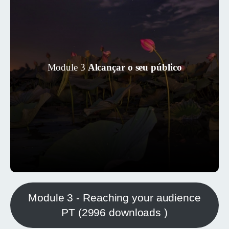
Este módulo ajudá-lo-á a aprender a
envolver o seu público. É importante
compreender as necessidades e
desejos da sua base de clientes, aqui
Module 3
Alcançar o seu público
vamos ajudá-lo a marcar e
comercializar o seu negócio para os
seus consumidores e o objetivo final
geral de criar uma experiência de
ecoturismo no céu escuro.
Module 3 - Reaching your audience
PT (2996 downloads )