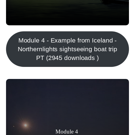
Module 4 - Example from Iceland -
Northernlights sightseeing boat trip
PT (2945 downloads )
Este módulo descreve um passeio
ecoturístico costeiro de céu escuro junto
Module 4