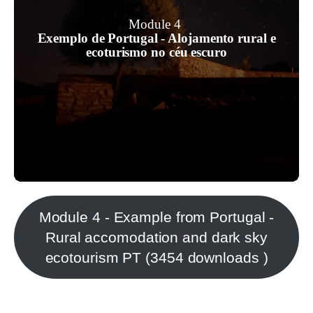
estrelas pode ser uma noite muito
agradável, emocionante e educativa.
Module 4
Exemplo de Portugal - Alojamento rural e
Pode ser feita de várias formas, com
ecoturismo no céu escuro
níveis muito diferentes de investimento
e equipamento, e complementar muitas
outras actividades.
Module 4 - Example from Portugal -
Rural accomodation and dark sky
ecotourism PT (3454 downloads )