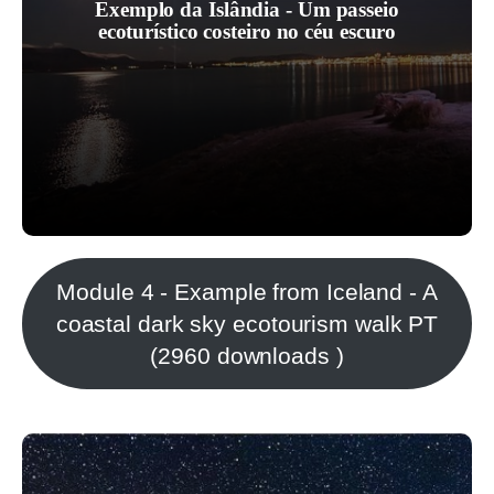
Exemplo da Islândia - Um passeio
ao Museu de História Natural da
ecoturístico costeiro no céu escuro
Islândia, que se situa perto da costa e
de uma zona urbana.
Module 4 - Example from Iceland - A
coastal dark sky ecotourism walk PT
(2960 downloads )