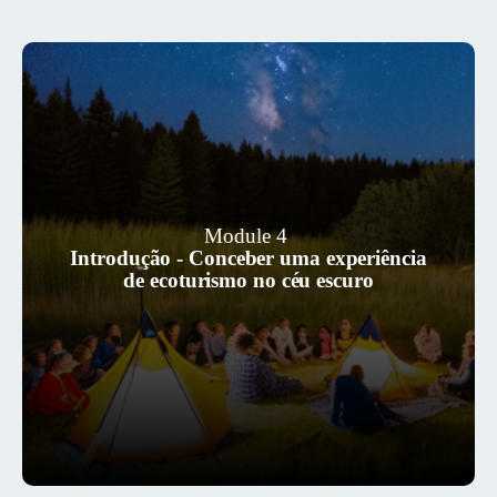
No módulo 4, aprenderá a criar a sua
Module 4
própria experiência de ecoturismo no
Introdução - Conceber uma experiência
céu escuro e a gerir as expectativas do
de ecoturismo no céu escuro
seu público