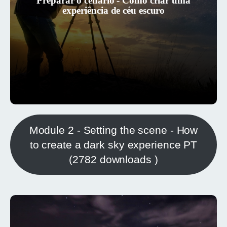
Preparar o cenário - Como criar uma
chegado ao ecoturismo do céu escuro,
experiência de céu escuro
quer já esteja estabelecido, este módulo
tem como objetivo ajudá-lo a descobrir
as possibilidades.
Module 2 - Setting the scene - How
to create a dark sky experience PT
(2782 downloads )