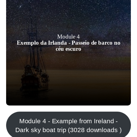
Ao oferecer uma experiência
enriquecedora de astronomia e
Module 4
Exemplo da Irlanda - Passeio de barco no
ecoturismo no céu escuro, pode
céu escuro
proporcionar aos participantes uma
aventura memorável e educativa.
Module 4 - Example from Ireland -
Dark sky boat trip (3028 downloads )